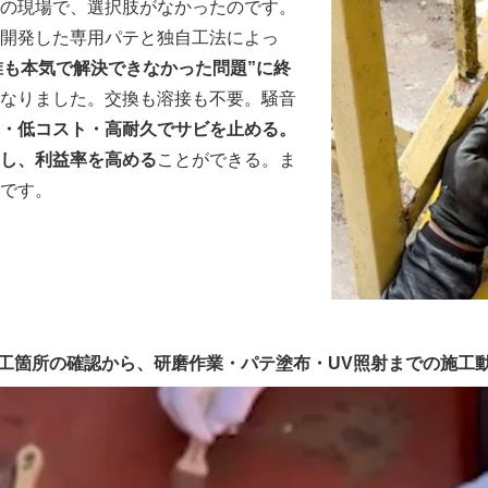
の現場で、選択肢がなかったのです。
開発した専用パテと独自工法によっ
、誰も本気で解決できなかった問題”に終
なりました。交換も溶接も不要。騒音
・低コスト・高耐久でサビを止める。
し、利益率を高める
ことができる。ま
です。
工箇所の確認から、研磨作業・パテ塗布・UV照射までの施工