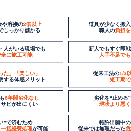
金や溶接の
2倍以上
道具が少なく搬入
でしっかり儲かる
職人の
負担を
・人がいる現場でも
新人でもすぐ即戦
安全に施工可能
人手不足でも
った」「楽しい」
従来工法の
1/
明する体感メリット
短工期で
も
6年間劣化なし
劣化を“止める
もサビが出にくい
現状より悪く
い”で済むため
特許出願中の
＋
一括経費処理
が可能
従来では無理だった
危