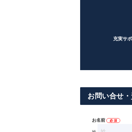
充実サポ
お問い合せ・
お名前
必 須
姓