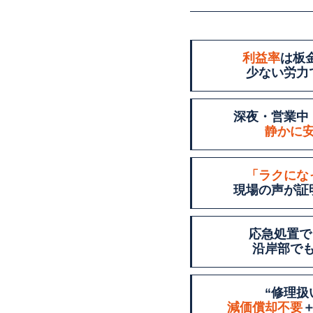
利益率
は板
少ない労力
深夜・営業中
静かに
「ラクにな
現場の声が証
応急処置で
沿岸部で
“修理扱
減価償却不要